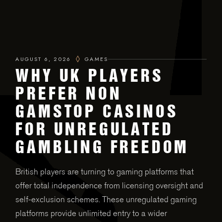
AUGUST 6, 2026
GAMES
WHY UK PLAYERS
PREFER NON
GAMSTOP CASINOS
FOR UNREGULATED
GAMBLING FREEDOM
British players are turning to gaming platforms that
offer total independence from licensing oversight and
self-exclusion schemes. These unregulated gaming
platforms provide unlimited entry to a wider