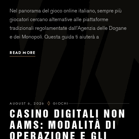
Nel panorama del gioco online italiano, sempre più
giocatori cercano alternative alle piattaforme
tradizionali regolamentate dall’Agenzia delle Dogane
e dei Monopoli. Questa guida ti aiuterà a
READ MORE
AUGUST 6, 2026
GIOCHI
CASINO DIGITALI NON
AAMS: MODALITÀ DI
OPERAZIONE E GLI