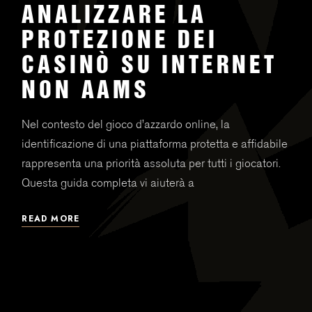
ANALIZZARE LA
PROTEZIONE DEI
CASINÒ SU INTERNET
NON AAMS
Nel contesto del gioco d’azzardo online, la
identificazione di una piattaforma protetta e affidabile
rappresenta una priorità assoluta per tutti i giocatori.
Questa guida completa vi aiuterà a
READ MORE