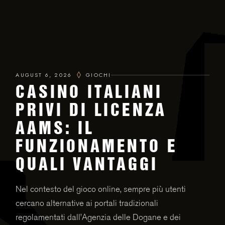
AUGUST 6, 2026
GIOCHI
CASINO ITALIANI
PRIVI DI LICENZA
AAMS: IL
FUNZIONAMENTO E
QUALI VANTAGGI
Nel contesto del gioco online, sempre più utenti
cercano alternative ai portali tradizionali
regolamentati dall’Agenzia delle Dogane e dei