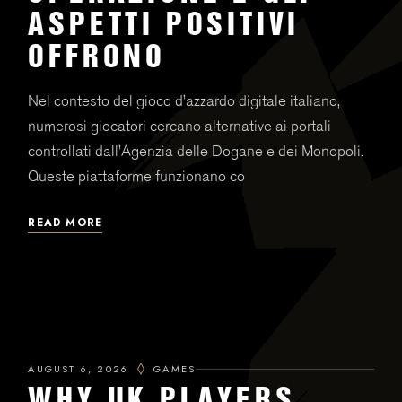
ASPETTI POSITIVI
OFFRONO
Nel contesto del gioco d’azzardo digitale italiano,
numerosi giocatori cercano alternative ai portali
controllati dall’Agenzia delle Dogane e dei Monopoli.
Queste piattaforme funzionano co
READ MORE
AUGUST 6, 2026
GAMES
WHY UK PLAYERS